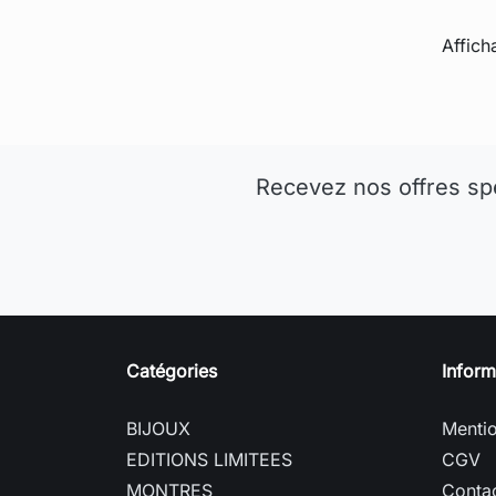
Affich
Recevez nos offres sp
Catégories
Inform
BIJOUX
Mentio
EDITIONS LIMITEES
CGV
MONTRES
Conta