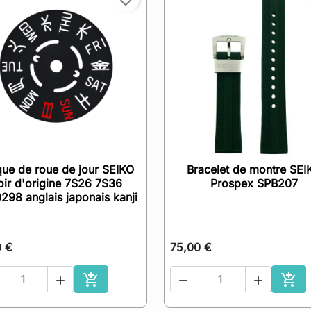
que de roue de jour SEIKO
Bracelet de montre SEI

Aperçu rapide

Aperçu rapide
oir d'origine 7S26 7S36
Prospex SPB207
298 anglais japonais kanji
0 €
75,00 €





Ajouter au panier
Ajou