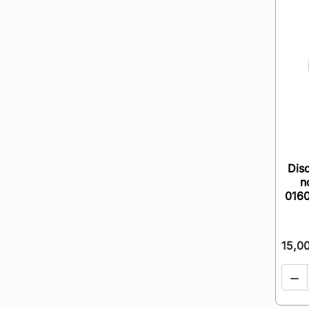
Dis
n
0160
15,0
