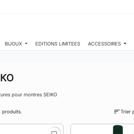
BIJOUX
EDITIONS LIMITEES
ACCESSOIRES
IKO
tures pour montres SEIKO
sort
2 produits.
Trier 
favorite_border