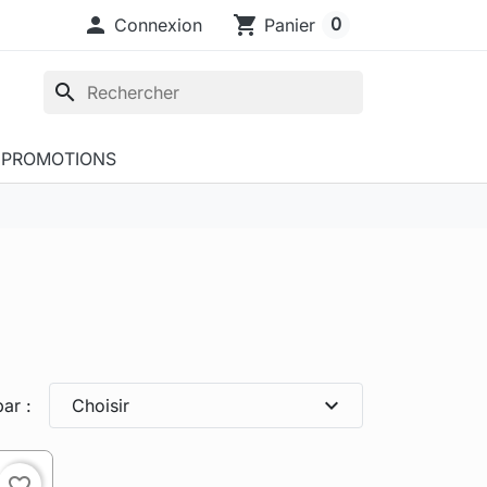

shopping_cart
0
Connexion
Panier
search
PROMOTIONS
expand_more
par :
Choisir
favorite_border