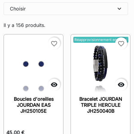
expand_more
Choisir
Il y a 156 produits.
Réapprovisionnement en cours
favorite_border
favorite_border


Boucles d'oreilles
Bracelet JOURDAN
JOURDAN EAS
TRIPLE HERCULE
JH250105E
JH250040B
45,00 €