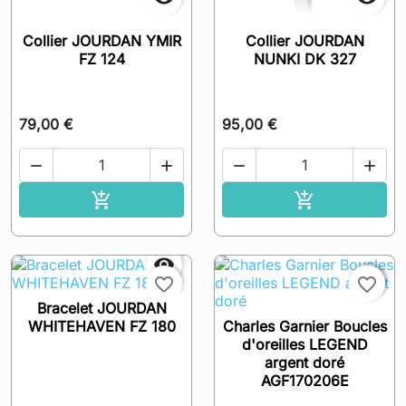
Collier JOURDAN YMIR
Collier JOURDAN
FZ 124
NUNKI DK 327
79,00 €
95,00 €




Ajouter au panier
Ajouter au pa




favorite_border
favorite_border
Bracelet JOURDAN
WHITEHAVEN FZ 180
Charles Garnier Boucles
d'oreilles LEGEND
argent doré
AGF170206E