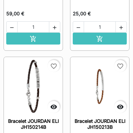
59,00 €
25,00 €




Ajouter au panier
Ajouter au pa


favorite_border
favorite_border


Bracelet JOURDAN ELI
Bracelet JOURDAN ELI
JH150214B
JH150213B