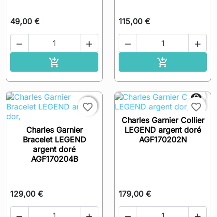
49,00 €
115,00 €




Ajouter au panier
Ajouter au pa




favorite_border
favorite_border
Charles Garnier Collier
Charles Garnier
LEGEND argent doré
Bracelet LEGEND
AGF170202N
argent doré
AGF170204B
129,00 €
179,00 €



