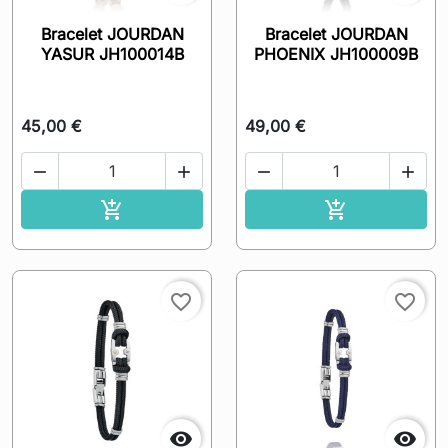
Bracelet JOURDAN
Bracelet JOURDAN
YASUR JH100014B
PHOENIX JH100009B
45,00 €
49,00 €




Ajouter au panier
Ajouter au pa


favorite_border
favorite_border

