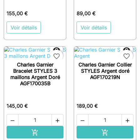
155,00 €
89,00 €
Voir détails
Voir détails


favorite_border
favorite_border
Charles Garnier
Charles Garnier Collier
Bracelet STYLES 3
STYLES Argent doré
maillons Argent Doré
AGF170219N
AGF170035B
145,00 €
189,00 €




Ajouter au panier
Ajouter au pa

