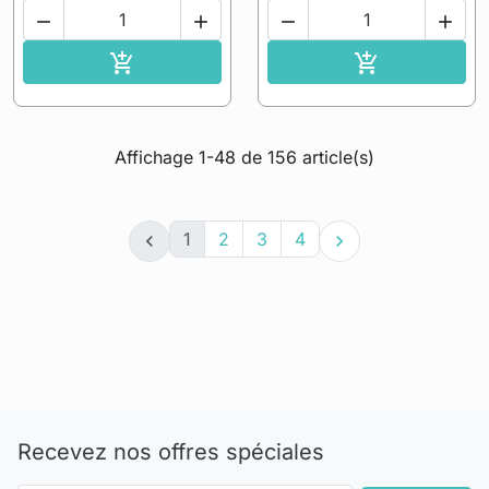




Ajouter au panier
Ajouter au pa


Affichage 1-48 de 156 article(s)
1
2
3
4


Recevez nos offres spéciales