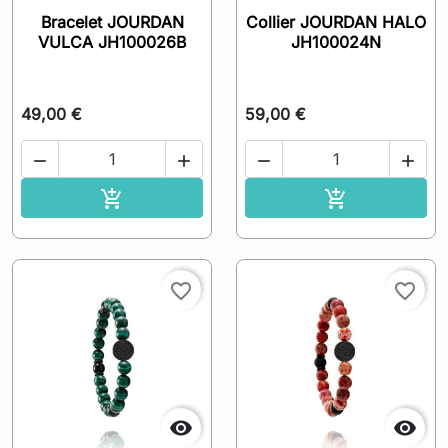
Bracelet JOURDAN
Collier JOURDAN HALO
VULCA JH100026B
JH100024N
49,00 €
59,00 €




Ajouter au panier
Ajouter au pa


favorite_border
favorite_border

