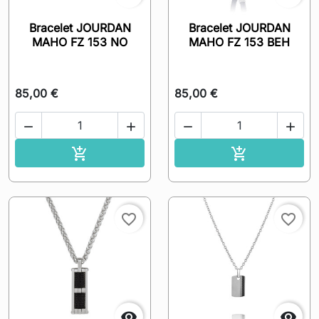
Bracelet JOURDAN
Bracelet JOURDAN
MAHO FZ 153 NO
MAHO FZ 153 BEH
85,00 €
85,00 €




Ajouter au panier
Ajouter au pa


favorite_border
favorite_border

