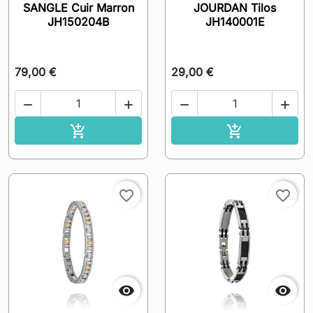
SANGLE Cuir Marron
JOURDAN Tilos
JH150204B
JH140001E
79,00 €
29,00 €




Ajouter au panier
Ajouter au pa


favorite_border
favorite_border

