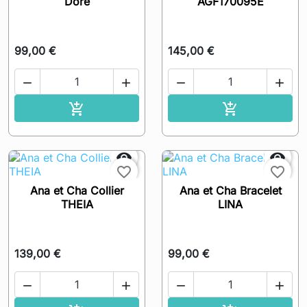
Doré
AGF170095E
99,00 €
145,00 €




Ajouter au panier
Ajouter au pa




favorite_border
favorite_border
Ana et Cha Collier
Ana et Cha Bracelet
THEIA
LINA
139,00 €
99,00 €



