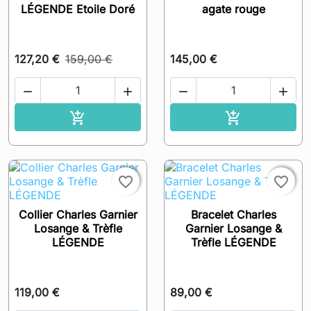
LÉGENDE Etoile Doré
agate rouge
127,20 €
159,00 €
145,00 €




Ajouter au panier
Ajouter au pa




favorite_border
favorite_border
Collier Charles Garnier
Bracelet Charles
Losange & Trèfle
Garnier Losange &
LÉGENDE
Trèfle LÉGENDE
119,00 €
89,00 €