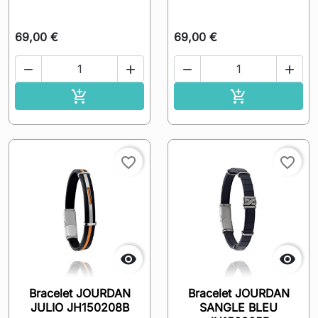
69,00 €
69,00 €




Ajouter au panier
Ajouter au pa


favorite_border
favorite_border


Bracelet JOURDAN
Bracelet JOURDAN
JULIO JH150208B
SANGLE BLEU