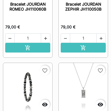
Bracelet JOURDAN
Bracelet JOURDAN
ROMEO JH110060B
ZEPHIR JH110050B
79,00 €
79,00 €




Ajouter au panier
Ajouter au pa


favorite_border
favorite_border

