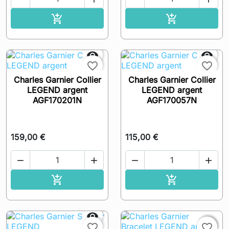
Ajouter au panier
Ajouter au pa




favorite_border
favorite_border
Charles Garnier Collier
Charles Garnier Collier
LEGEND argent
LEGEND argent
AGF170201N
AGF170057N
159,00 €
115,00 €




Ajouter au panier
Ajouter au pa




favorite_border
favorite_border