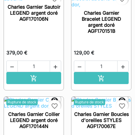
Charles Garnier Sautoir
LEGEND argent doré
Charles Garnier
AGF170106N
Bracelet LEGEND
argent doré
AGF170151B
379,00 €
129,00 €




Ajouter au panier
Ajouter au pa




Rupture de stock
Rupture de stock
favorite_border
favorite_border
Charles Garnier Collier
Charles Garnier Boucles
LEGEND argent doré
d'oreilles STYLES
AGF170144N
AGF170067E