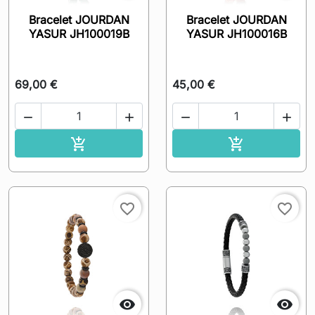
Bracelet JOURDAN
Bracelet JOURDAN
YASUR JH100019B
YASUR JH100016B
69,00 €
45,00 €




Ajouter au panier
Ajouter au pa


favorite_border
favorite_border

