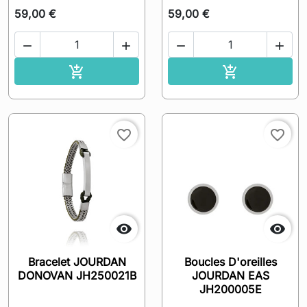
59,00 €
59,00 €




Ajouter au panier
Ajouter au pa


favorite_border
favorite_border


Bracelet JOURDAN
Boucles D'oreilles
DONOVAN JH250021B
JOURDAN EAS
JH200005E