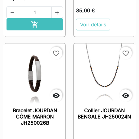
85,00 €


Ajouter au panier

Voir détails
favorite_border
favorite_border


Bracelet JOURDAN
Collier JOURDAN
CÔME MARRON
BENGALE JH250024N
JH250026B