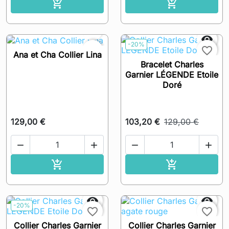
Ajouter au panier
Ajouter au pa




-20%
favorite_border
favorite_border
Ana et Cha Collier Lina
Bracelet Charles
Garnier LÉGENDE Etoile
Doré
129,00 €
103,20 €
129,00 €




Ajouter au panier
Ajouter au pa




-20%
favorite_border
favorite_border
Collier Charles Garnier
Collier Charles Garnier