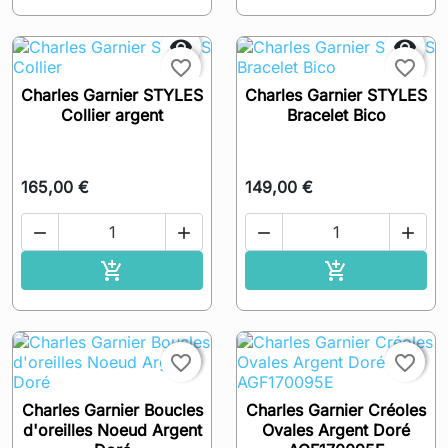


favorite_border
favorite_border
Charles Garnier STYLES
Charles Garnier STYLES
Collier argent
Bracelet Bico
165,00 €
149,00 €




Ajouter au panier
Ajouter au pa




favorite_border
favorite_border
Charles Garnier Boucles
Charles Garnier Créoles
d'oreilles Noeud Argent
Ovales Argent Doré