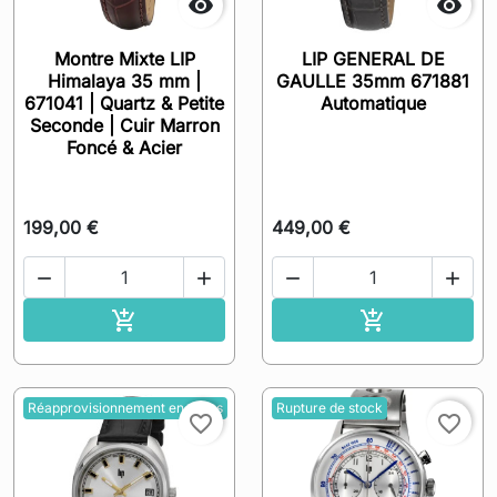


Montre Mixte LIP
LIP GENERAL DE
Himalaya 35 mm |
GAULLE 35mm 671881
671041 | Quartz & Petite
Automatique
Seconde | Cuir Marron
Foncé & Acier
199,00 €
449,00 €




Ajouter au panier
Ajouter au pa


Réapprovisionnement en cours
Rupture de stock
favorite_border
favorite_border