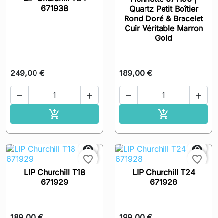
671938
Quartz Petit Boîtier
Rond Doré & Bracelet
Cuir Véritable Marron
Gold
249,00 €
189,00 €




Ajouter au panier
Ajouter au pa




favorite_border
favorite_border
LIP Churchill T18
LIP Churchill T24
671929
671928
189,00 €
199,00 €