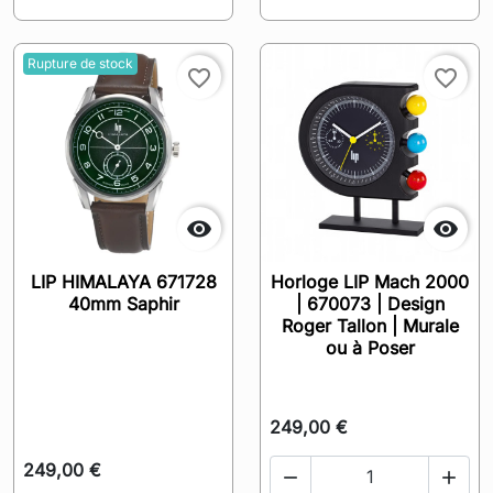
Rupture de stock
favorite_border
favorite_border


LIP HIMALAYA 671728
Horloge LIP Mach 2000
40mm Saphir
| 670073 | Design
Roger Tallon | Murale
ou à Poser
249,00 €
249,00 €

