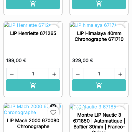
Ajouter au panier
Ajouter au pa




favorite_border
favorite_border
LIP Henriette 671265
LIP Himalaya 40mm
Chronographe 671710
189,00 €
329,00 €




Ajouter au panier
Ajouter au pa




-30%
favorite_border
favorite_border
Montre LIP Nautic 3
LIP Mach 2000 670080
671850 | Automatique |
Chronographe
Boîtier 39mm | Franco-