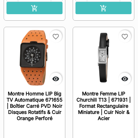
Ajouter au panier
Ajouter au pa


favorite_border
favorite_border


Montre Homme LIP Big
Montre Femme LIP
TV Automatique 671655
Churchill T13 | 671931 |
| Boîtier Carré PVD Noir
Format Rectangulaire
Disques Rotatifs & Cuir
Miniature | Cuir Noir &
Orange Perforé
Acier