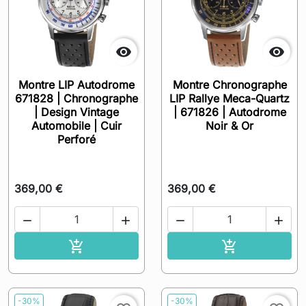


Montre LIP Autodrome
Montre Chronographe
671828 | Chronographe
LIP Rallye Meca-Quartz
| Design Vintage
| 671826 | Autodrome
Automobile | Cuir
Noir & Or
Perforé
369,00 €
369,00 €




Ajouter au panier
Ajouter au pa


-30%
-30%