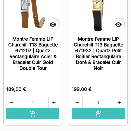


Montre Femme LIP
Montre Femme LIP
Churchill T13 Baguette
Churchill T13 Baguette
671207 | Quartz
671932 | Quartz Petit
Rectangulaire Acier &
Boîtier Rectangulaire
Bracelet Cuir Gold
Doré & Bracelet Cuir
Double Tour
Noir
189,00 €
199,00 €




Ajouter au panier
Ajouter au pa

