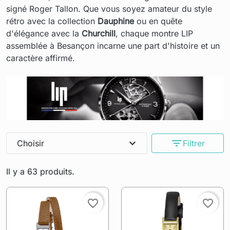
signé Roger Tallon. Que vous soyez amateur du style
rétro avec la collection
Dauphine
ou en quête
d'élégance avec la
Churchill
, chaque montre LIP
assemblée à Besançon incarne une part d'histoire et un
caractère affirmé.
expand_more
filter_list
Choisir
Filtrer
Il y a 63 produits.
favorite_border
favorite_border