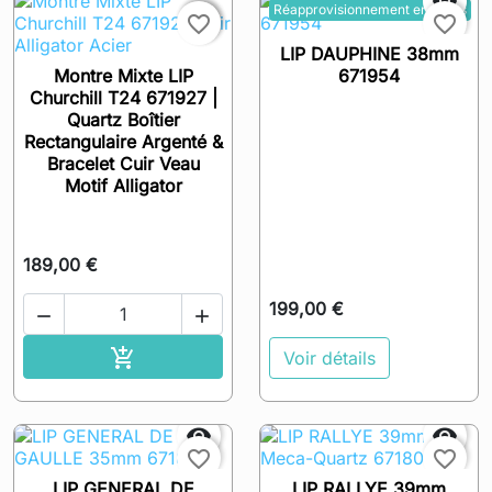

Réapprovisionnement en cours

favorite_border
favorite_border
LIP DAUPHINE 38mm
Montre Mixte LIP
671954
Churchill T24 671927 |
Quartz Boîtier
Rectangulaire Argenté &
Bracelet Cuir Veau
Motif Alligator
189,00 €
199,00 €


Ajouter au panier

Voir détails


favorite_border
favorite_border
LIP GENERAL DE
LIP RALLYE 39mm