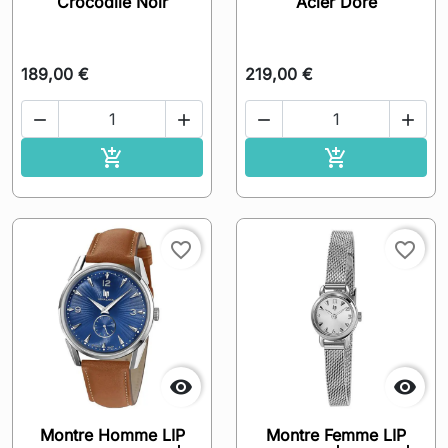
Crocodile Noir
Acier Doré
189,00 €
219,00 €




Ajouter au panier
Ajouter au pa


favorite_border
favorite_border


Montre Homme LIP
Montre Femme LIP