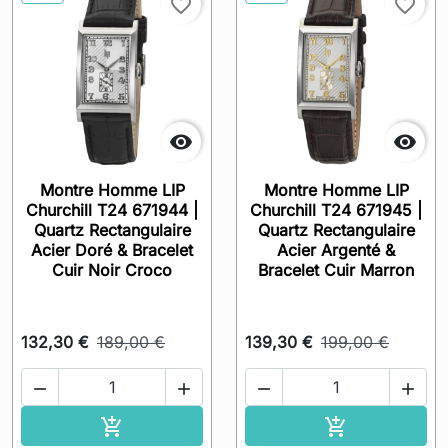
favorite_border
favorite_border


Montre Homme LIP
Montre Homme LIP
Churchill T24 671944 |
Churchill T24 671945 |
Quartz Rectangulaire
Quartz Rectangulaire
Acier Doré & Bracelet
Acier Argenté &
Cuir Noir Croco
Bracelet Cuir Marron
132,30 €
189,00 €
139,30 €
199,00 €




Ajouter au panier
Ajouter au pa

