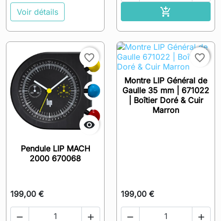
Ajouter au pa

Voir détails

favorite_border
favorite_border
Montre LIP Général de
Gaulle 35 mm | 671022
| Boîtier Doré & Cuir
Marron

Pendule LIP MACH
2000 670068
199,00 €
199,00 €



