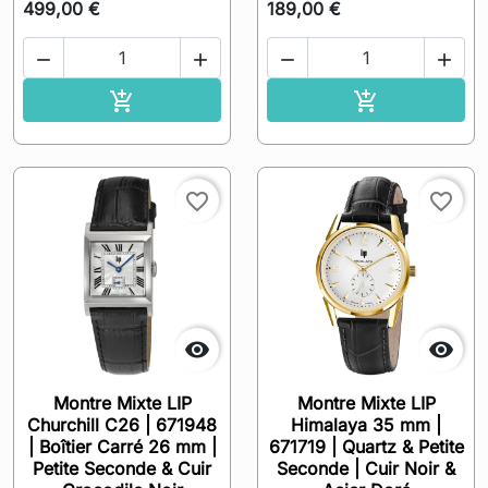
499,00 €
189,00 €




Ajouter au panier
Ajouter au pa


favorite_border
favorite_border


Montre Mixte LIP
Montre Mixte LIP
Churchill C26 | 671948
Himalaya 35 mm |
| Boîtier Carré 26 mm |
671719 | Quartz & Petite
Petite Seconde & Cuir
Seconde | Cuir Noir &