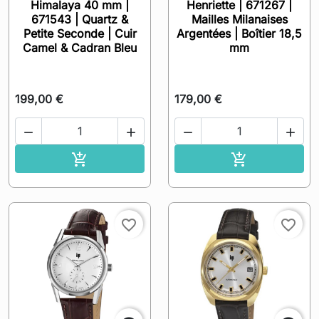
Himalaya 40 mm |
Henriette | 671267 |
671543 | Quartz &
Mailles Milanaises
Petite Seconde | Cuir
Argentées | Boîtier 18,5
Camel & Cadran Bleu
mm
199,00 €
179,00 €




Ajouter au panier
Ajouter au pa


favorite_border
favorite_border