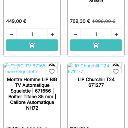
Suisse
449,00 €
769,30 €
1 099,00 €




Ajouter au panier
Ajouter au pa




-15%
favorite_border
favorite_border
Montre Homme LIP BIG
LIP Churchill T24
TV Automatique
671277
Squelette | 671656 |
Boîtier Titane 35 mm |
Calibre Automatique
NH72