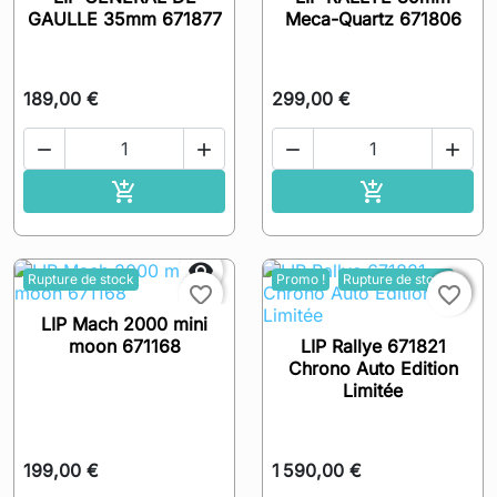
GAULLE 35mm 671877
Meca-Quartz 671806
189,00 €
299,00 €




Ajouter au panier
Ajouter au pa



Rupture de stock
Promo !
Rupture de stock

favorite_border
favorite_border
LIP Mach 2000 mini
moon 671168
LIP Rallye 671821
Chrono Auto Edition
Limitée
199,00 €
1 590,00 €