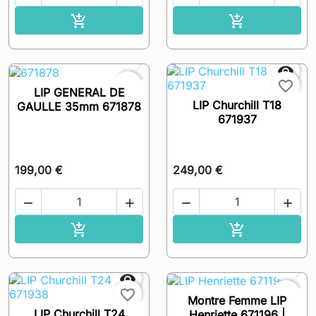
Ajouter au panier
Ajouter au pa




favorite_border
favorite_border
LIP GENERAL DE
LIP Churchill T18
GAULLE 35mm 671878
671937
199,00 €
249,00 €




Ajouter au panier
Ajouter au pa




favorite_border
favorite_border
Montre Femme LIP
LIP Churchill T24
Henriette 671196 |