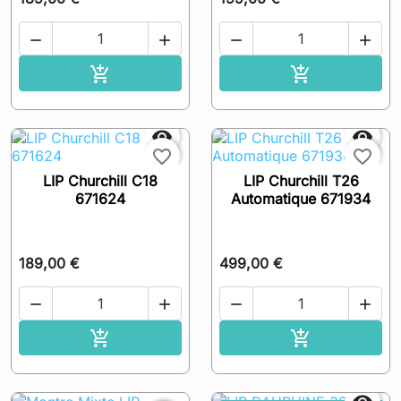




Ajouter au panier
Ajouter au pa




favorite_border
favorite_border
LIP Churchill C18
LIP Churchill T26
671624
Automatique 671934
189,00 €
499,00 €




Ajouter au panier
Ajouter au pa

