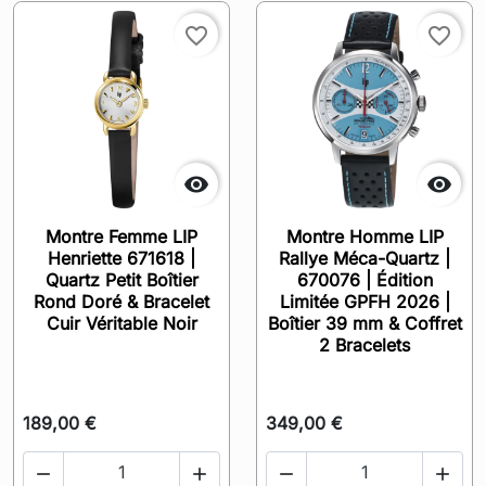
favorite_border
favorite_border


Montre Femme LIP
Montre Homme LIP
Henriette 671618 |
Rallye Méca-Quartz |
Quartz Petit Boîtier
670076 | Édition
Rond Doré & Bracelet
Limitée GPFH 2026 |
Cuir Véritable Noir
Boîtier 39 mm & Coffret
2 Bracelets
189,00 €
349,00 €



