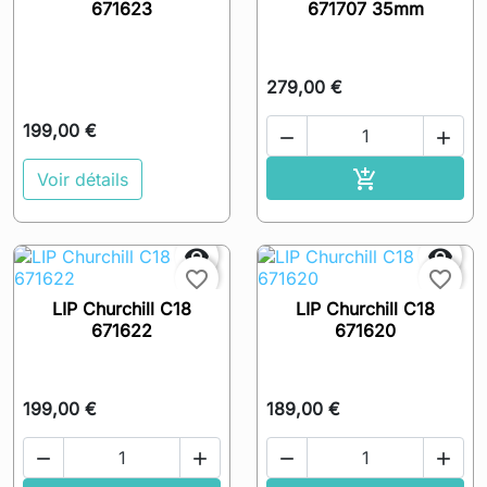
671623
671707 35mm
279,00 €
199,00 €


Ajouter au pa

Voir détails


favorite_border
favorite_border
LIP Churchill C18
LIP Churchill C18
671622
671620
199,00 €
189,00 €



