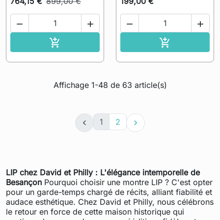
764,15 €
899,00 €
199,00 €




Ajouter au panier
Ajouter au pa


Affichage 1-48 de 63 article(s)
1
2


LIP chez David et Philly : L'élégance intemporelle de
Besançon
Pourquoi choisir une montre LIP ? C'est opter
pour un garde-temps chargé de récits, alliant fiabilité et
audace esthétique. Chez David et Philly, nous célébrons
le retour en force de cette maison historique qui