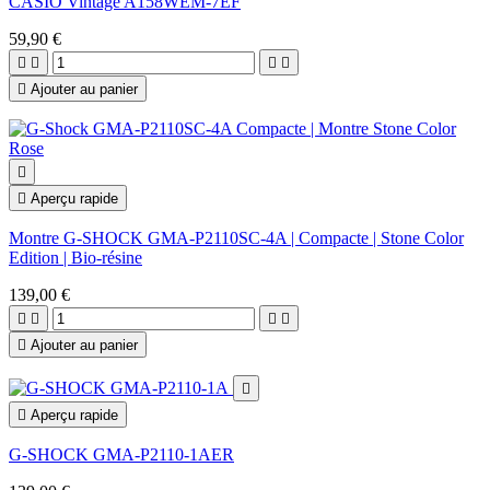
CASIO Vintage A158WEM-7EF
59,90 €





Ajouter au panier


Aperçu rapide
Montre G-SHOCK GMA-P2110SC-4A | Compacte | Stone Color
Edition | Bio-résine
139,00 €





Ajouter au panier


Aperçu rapide
G-SHOCK GMA-P2110-1AER