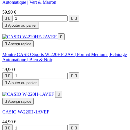
Automatique | Vert & Marron
59,90 €





Ajouter au panier


Aperçu rapide
Montre CASIO Sports W-220HF-2AV | Format Medium | Éclairage
Automatique | Bleu & Noir
59,90 €





Ajouter au panier


Aperçu rapide
CASIO W-220H-1AVEF
44,90 €



