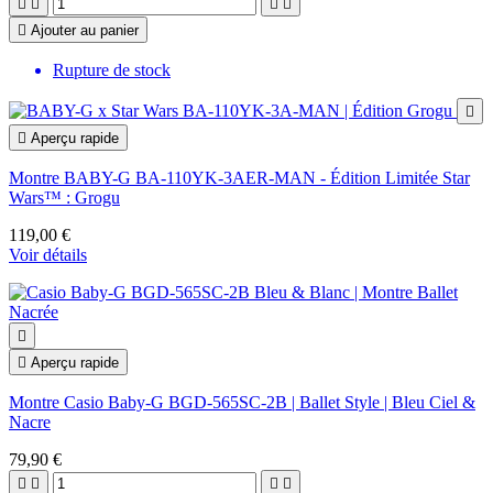





Ajouter au panier
Rupture de stock


Aperçu rapide
Montre BABY-G BA-110YK-3AER-MAN - Édition Limitée Star
Wars™ : Grogu
119,00 €
Voir détails


Aperçu rapide
Montre Casio Baby-G BGD-565SC-2B | Ballet Style | Bleu Ciel &
Nacre
79,90 €



