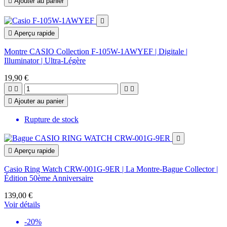

Ajouter au panier


Aperçu rapide
Montre CASIO Collection F-105W-1AWYEF | Digitale |
Illuminator | Ultra-Légère
19,90 €





Ajouter au panier
Rupture de stock


Aperçu rapide
Casio Ring Watch CRW-001G-9ER | La Montre-Bague Collector |
Édition 50ème Anniversaire
139,00 €
Voir détails
-20%