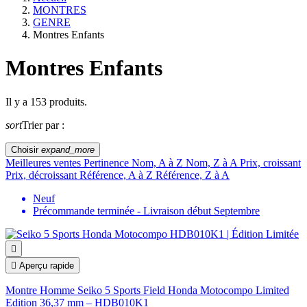
MONTRES
GENRE
Montres Enfants
Montres Enfants
Il y a 153 produits.
sort
Trier par :
Choisir
expand_more
Meilleures ventes
Pertinence
Nom, A à Z
Nom, Z à A
Prix, croissant
Prix, décroissant
Référence, A à Z
Référence, Z à A
Neuf
Précommande terminée - Livraison début Septembre


Aperçu rapide
Montre Homme Seiko 5 Sports Field Honda Motocompo Limited
Edition 36,37 mm – HDB010K1