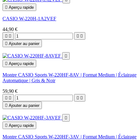

Aperçu rapide
CASIO W-220H-1A2VEF
44,90 €





Ajouter au panier


Aperçu rapide
Montre CASIO Sports W-220HF-8AV | Format Medium | Éclairage
Automatique | Gris & Noir
59,90 €





Ajouter au panier


Aperçu rapide
Montre CASIO Sports W-220HF-3AV | Format Medium | Éclairage