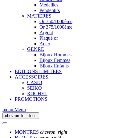
Médailles
Pendentifs
MATIERES
Or 750/1000ème
Or 375/1000ème
Argent
Plaqué or
Acier
GENRE
Bijoux Hommes
Bijoux Femmes
Bijoux Enfants
EDITIONS LIMITEES
ACCESSOIRES
CASIO
SEIKO
ROCHET
PROMOTIONS
menu
Menu
chevron_left
Tous
MONTRES
chevron_right
BIJOUX
chevron_right