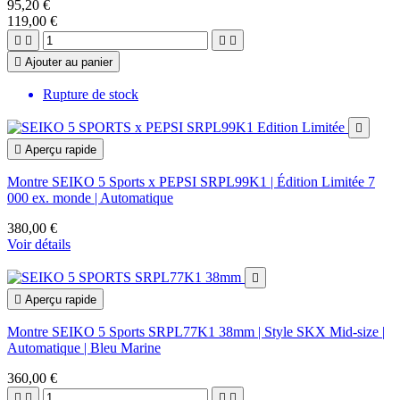
95,20 €
119,00 €





Ajouter au panier
Rupture de stock


Aperçu rapide
Montre SEIKO 5 Sports x PEPSI SRPL99K1 | Édition Limitée 7
000 ex. monde | Automatique
380,00 €
Voir détails


Aperçu rapide
Montre SEIKO 5 Sports SRPL77K1 38mm | Style SKX Mid-size |
Automatique | Bleu Marine
360,00 €



