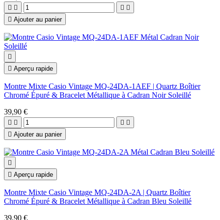





Ajouter au panier


Aperçu rapide
Montre Mixte Casio Vintage MQ-24DA-1AEF | Quartz Boîtier
Chromé Épuré & Bracelet Métallique à Cadran Noir Soleillé
39,90 €





Ajouter au panier


Aperçu rapide
Montre Mixte Casio Vintage MQ-24DA-2A | Quartz Boîtier
Chromé Épuré & Bracelet Métallique à Cadran Bleu Soleillé
39,90 €