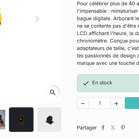
Pour célébrer plus de 40 a
l'impensable : miniaturise
bague digitale. Arborant l
Next
ne se contente pas d'être e
LCD affichant l'heure, la 
chronomètre. Conçue pour 
adaptateurs de taille, c'es
les passionnés de design q
marque avec une touche d

En stock
search


Partager