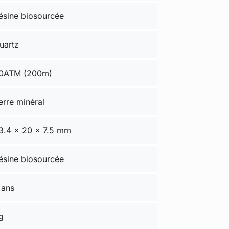
ésine biosourcée
uartz
0ATM (200m)
erre minéral
3.4 × 20 × 7.5 mm
ésine biosourcée
 ans
g