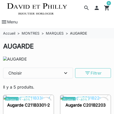
0
search

shopping_cart
menu
Menu
Accueil
MONTRES
MARQUES
AUGARDE
AUGARDE
expand_more
filter_list
Choisir
Filtrer
Il y a 5 produits.


Promo !
Promo !
-40%
-40%
favorite_border
favorite_border
Augarde C211B3301-2
Augarde C201B2203