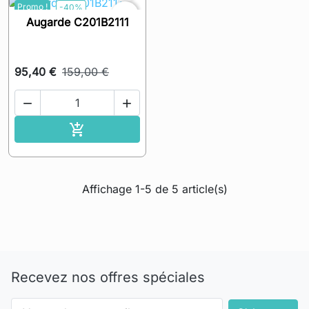
Promo !
-40%
favorite_border
Augarde C201B2111
95,40 €
159,00 €


Ajouter au panier

Affichage 1-5 de 5 article(s)
Recevez nos offres spéciales