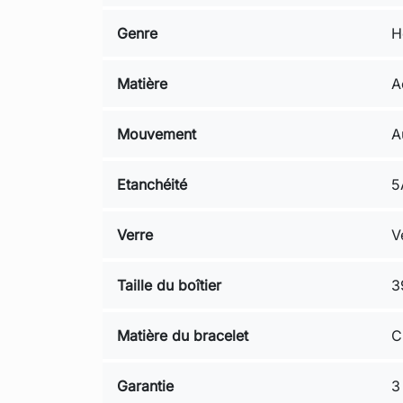
Genre
H
Matière
A
Mouvement
A
Etanchéité
5
Verre
V
Taille du boîtier
3
Matière du bracelet
C
Garantie
3