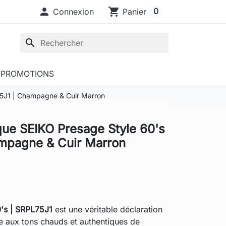

shopping_cart
0
Connexion
Panier
search
PROMOTIONS
75J1 | Champagne & Cuir Marron
ue SEIKO Presage Style 60's
mpagne & Cuir Marron
's | SRPL75J1
est une véritable déclaration
 aux tons chauds et authentiques de