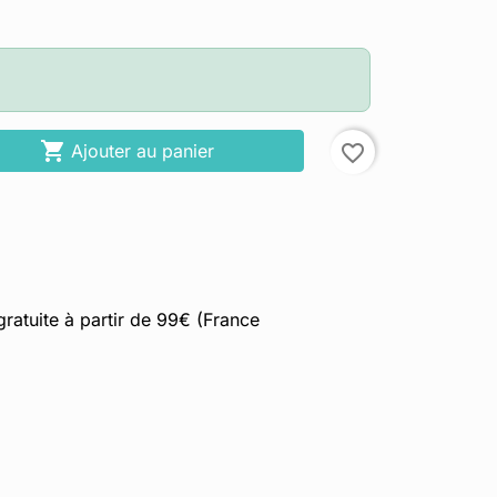

Ajouter au panier
favorite_border
gratuite à partir de 99€ (France