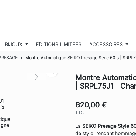
BIJOUX
EDITIONS LIMITEES
ACCESSOIRES
PRESAGE
Montre Automatique SEIKO Presage Style 60's | SRPL
search
Montre Automatiq
Next
| SRPL75J1 | Cha
620,00 €
TTC
La
SEIKO Presage Style 60
de style, rendant hommage