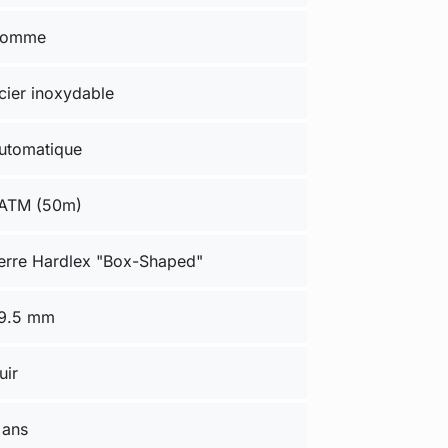
omme
cier inoxydable
utomatique
ATM (50m)
erre Hardlex "Box-Shaped"
9.5 mm
uir
 ans