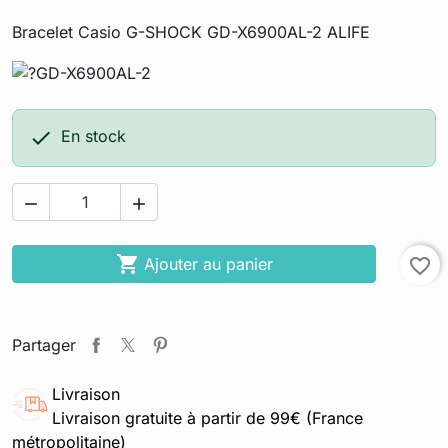
Bracelet Casio G-SHOCK GD-X6900AL-2 ALIFE

En stock



Ajouter au panier
favorite_border
Partager
Livraison
Livraison gratuite à partir de 99€ (France
métropolitaine)