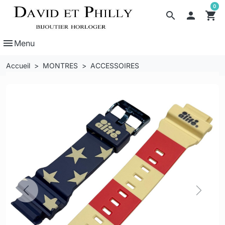
0
search

shopping_cart
menu
Menu
Accueil
MONTRES
ACCESSOIRES
Previous
Next