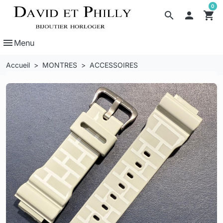
0
search

shopping_cart
menu
Menu
Accueil
MONTRES
ACCESSOIRES