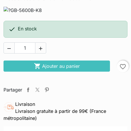

En stock



Ajouter au panier
favorite_border
Partager
Livraison
Livraison gratuite à partir de 99€ (France
métropolitaine)