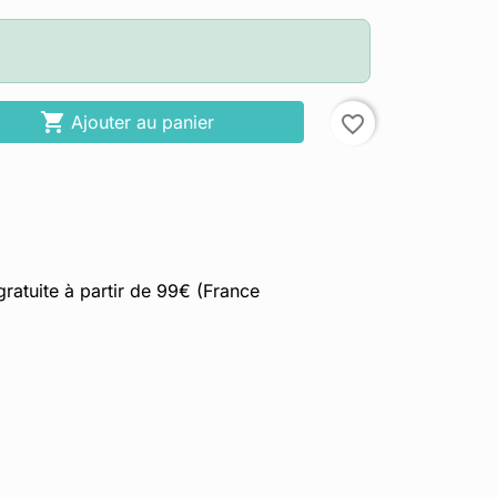

Ajouter au panier
favorite_border
gratuite à partir de 99€ (France