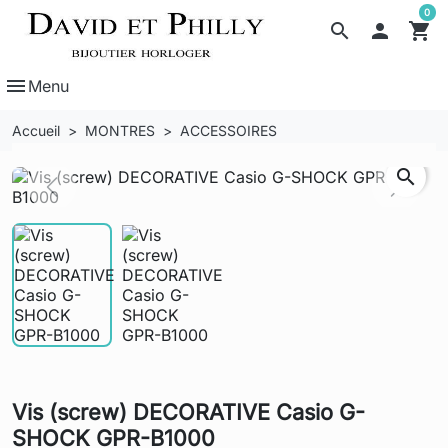
0
search

shopping_cart
menu
Menu
Accueil
MONTRES
ACCESSOIRES
search
Previous
Next
Vis (screw) DECORATIVE Casio G-
SHOCK GPR-B1000