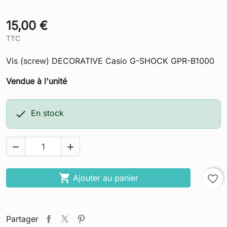
15,00 €
TTC
Vis (screw) DECORATIVE Casio G-SHOCK GPR-B1000
Vendue à l'unité

En stock



Ajouter au panier
favorite_border
Partager