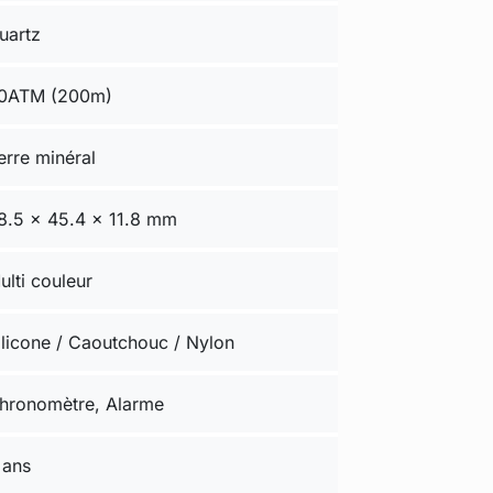
uartz
0ATM (200m)
erre minéral
8.5 × 45.4 × 11.8 mm
ulti couleur
ilicone / Caoutchouc / Nylon
hronomètre, Alarme
 ans