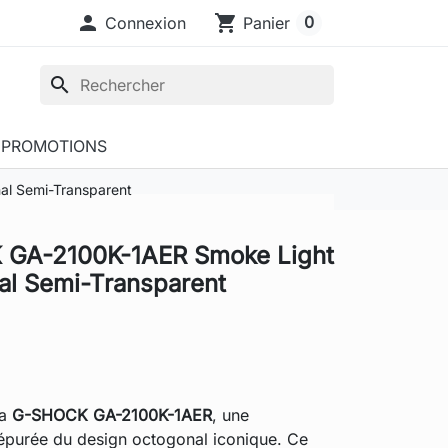

shopping_cart
0
Connexion
Panier
search
PROMOTIONS
l Semi-Transparent
 GA-2100K-1AER Smoke Light
al Semi-Transparent
la
G-SHOCK GA-2100K-1AER
, une
 épurée du design octogonal iconique. Ce