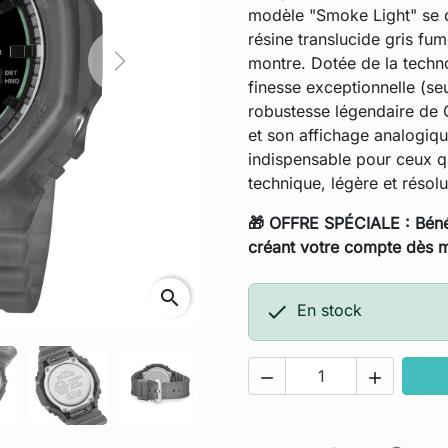
modèle "Smoke Light" se di
résine translucide gris fum
montre. Dotée de la techn
Next
finesse exceptionnelle (se
robustesse légendaire de
et son affichage analogique
indispensable pour ceux qu
technique, légère et réso
🎁 OFFRE SPÉCIALE : Béné
créant votre compte dès m
search

En stock

