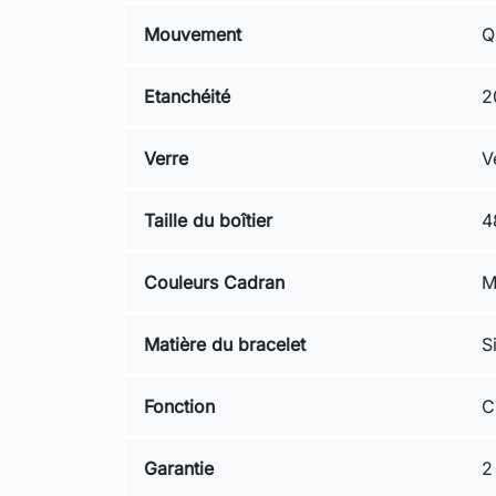
Mouvement
Q
Etanchéité
2
Verre
V
Taille du boîtier
4
Couleurs Cadran
M
Matière du bracelet
S
Fonction
C
Garantie
2