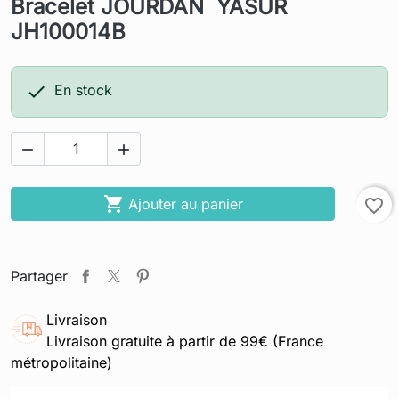
Bracelet JOURDAN YASUR
JH100014B

En stock



Ajouter au panier
favorite_border
Partager
Livraison
Livraison gratuite à partir de 99€ (France
métropolitaine)