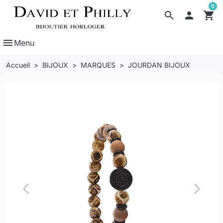
0
search

shopping_cart
menu
Menu
Accueil
BIJOUX
MARQUES
JOURDAN BIJOUX
Previous
Next