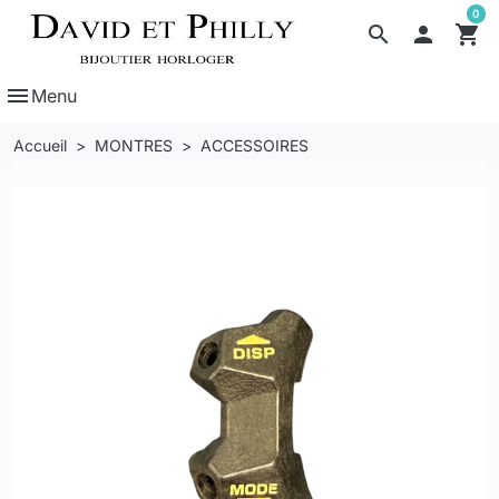
0
search

shopping_cart
menu
Menu
Accueil
MONTRES
ACCESSOIRES