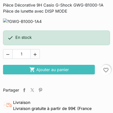
Pièce Décorative 9H Casio G-Shock GWG-B1000-1A
Pièce de lunette avec DISP MODE

En stock



Ajouter au panier
favorite_border
Partager
Livraison
Livraison gratuite à partir de 99€ (France