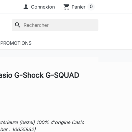

shopping_cart
0
Connexion
Panier
search
PROMOTIONS
 Casio G-Shock G-SQUAD
xtérieure (bezel) 100% d'origine Casio
ber : 10655932)