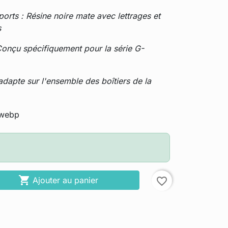
orts : Résine noire mate avec lettrages et
s
Conçu spécifiquement pour la série G-
'adapte sur l'ensemble des boîtiers de la

Ajouter au panier
favorite_border