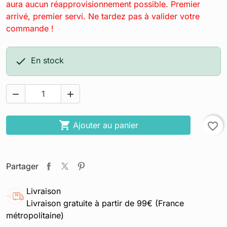
aura aucun réapprovisionnement possible. Premier
arrivé, premier servi. Ne tardez pas à valider votre
commande !

En stock



Ajouter au panier
favorite_border
Partager
Livraison
Livraison gratuite à partir de 99€ (France
métropolitaine)