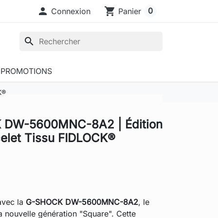

shopping_cart
0
Connexion
Panier
search
PROMOTIONS
K®
 DW-5600MNC-8A2 | Édition
acelet Tissu FIDLOCK®
avec la
G-SHOCK DW-5600MNC-8A2
, le
a nouvelle génération "Square". Cette