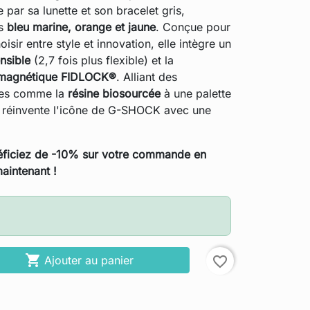
 par sa lunette et son bracelet gris,
ts
bleu marine, orange et jaune
. Conçue pour
isir entre style et innovation, elle intègre un
ensible
(2,7 fois plus flexible) et la
 magnétique FIDLOCK®
. Alliant des
les comme la
résine biosourcée
à une palette
le réinvente l'icône de G-SHOCK avec une
ficiez de -10% sur votre commande en
aintenant !

Ajouter au panier
favorite_border