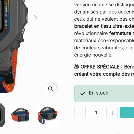
version unique se distingue
dynamisés par des accen
ceux qui ne veulent pas cho
Next
bracelet en tissu ultra-ext
révolutionnaire
fermeture
matériaux éco-responsab
de couleurs vibrantes, el
énergie nouvelle.
🎁 OFFRE SPÉCIALE : Béné
créant votre compte dès m
search

En stock

