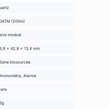
uartz
0ATM (200m)
erre minéral
8,9 × 42,8 × 13,4 mm
ésine biosourcée
hronomètre, Alarme
 ans
3g