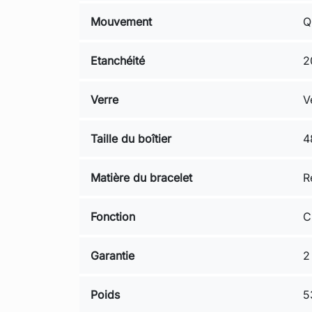
Mouvement
Q
Etanchéité
2
Verre
V
Taille du boîtier
4
Matière du bracelet
R
Fonction
C
Garantie
2
Poids
5