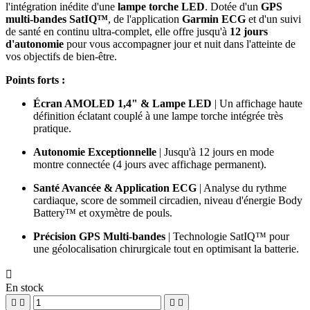
l'intégration inédite d'une
lampe torche LED
. Dotée d'un
GPS
multi-bandes SatIQ™
, de l'application
Garmin ECG
et d'un suivi
de santé en continu ultra-complet, elle offre jusqu'à
12 jours
d'autonomie
pour vous accompagner jour et nuit dans l'atteinte de
vos objectifs de bien-être.
Points forts :
Écran AMOLED 1,4" & Lampe LED
| Un affichage haute
définition éclatant couplé à une lampe torche intégrée très
pratique.
Autonomie Exceptionnelle
| Jusqu'à 12 jours en mode
montre connectée (4 jours avec affichage permanent).
Santé Avancée & Application ECG
| Analyse du rythme
cardiaque, score de sommeil circadien, niveau d'énergie Body
Battery™ et oxymètre de pouls.
Précision GPS Multi-bandes
| Technologie SatIQ™ pour
une géolocalisation chirurgicale tout en optimisant la batterie.

En stock



