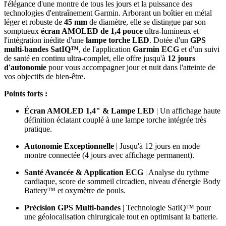
l'élégance d'une montre de tous les jours et la puissance des
technologies d'entraînement Garmin. Arborant un boîtier en métal
léger et robuste de
45 mm
de diamètre, elle se distingue par son
somptueux
écran AMOLED de 1,4 pouce
ultra-lumineux et
l'intégration inédite d'une
lampe torche LED
. Dotée d'un
GPS
multi-bandes SatIQ™
, de l'application
Garmin ECG
et d'un suivi
de santé en continu ultra-complet, elle offre jusqu'à
12 jours
d'autonomie
pour vous accompagner jour et nuit dans l'atteinte de
vos objectifs de bien-être.
Points forts :
Écran AMOLED 1,4" & Lampe LED
| Un affichage haute
définition éclatant couplé à une lampe torche intégrée très
pratique.
Autonomie Exceptionnelle
| Jusqu'à 12 jours en mode
montre connectée (4 jours avec affichage permanent).
Santé Avancée & Application ECG
| Analyse du rythme
cardiaque, score de sommeil circadien, niveau d'énergie Body
Battery™ et oxymètre de pouls.
Précision GPS Multi-bandes
| Technologie SatIQ™ pour
une géolocalisation chirurgicale tout en optimisant la batterie.