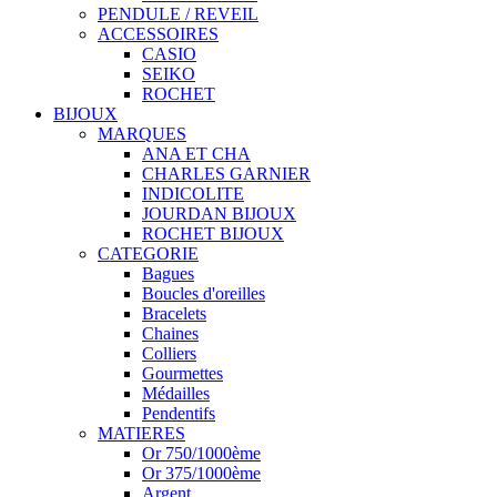
PENDULE / REVEIL
ACCESSOIRES
CASIO
SEIKO
ROCHET
BIJOUX
MARQUES
ANA ET CHA
CHARLES GARNIER
INDICOLITE
JOURDAN BIJOUX
ROCHET BIJOUX
CATEGORIE
Bagues
Boucles d'oreilles
Bracelets
Chaines
Colliers
Gourmettes
Médailles
Pendentifs
MATIERES
Or 750/1000ème
Or 375/1000ème
Argent