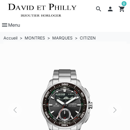
0
search

shopping_cart
menu
Menu
Accueil
MONTRES
MARQUES
CITIZEN
Previous
Next