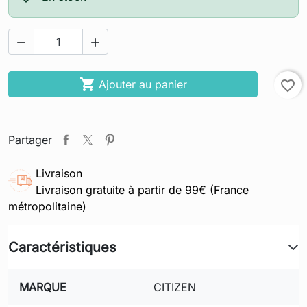



Ajouter au panier
favorite_border
Partager
Livraison
Livraison gratuite à partir de 99€ (France
métropolitaine)
Caractéristiques
MARQUE
CITIZEN